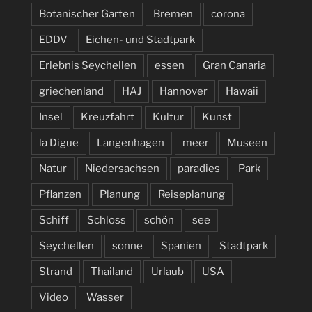
Botanischer Garten
Bremen
corona
EDDV
Eichen- und Stadtpark
Erlebnis Seychellen
essen
Gran Canaria
griechenland
HAJ
Hannover
Hawaii
Insel
Kreuzfahrt
Kultur
Kunst
la Digue
Langenhagen
meer
Museen
Natur
Niedersachsen
paradies
Park
Pflanzen
Planung
Reiseplanung
Schiff
Schloss
schön
see
Seychellen
sonne
Spanien
Stadtpark
Strand
Thailand
Urlaub
USA
Video
Wasser