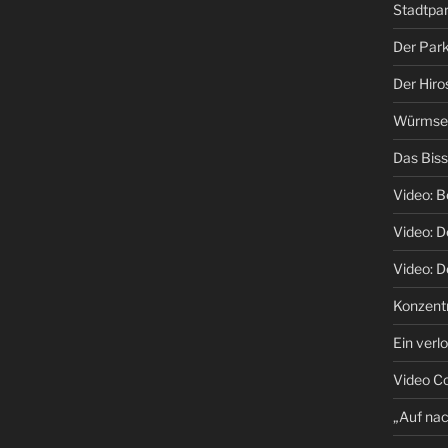
Stadtpa
Der Park
Der Hiro
Würmsee 
Das Biss
Video: B
Video: 
Video: D
Konzentr
Ein verl
Video C
„Auf na