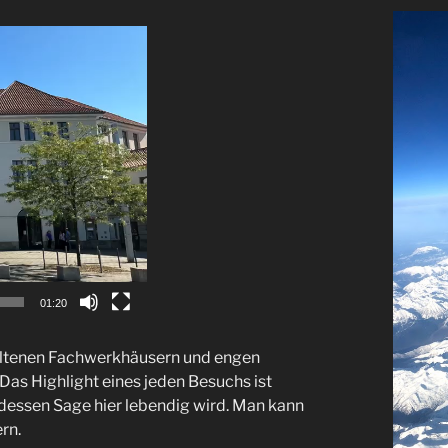
01:20
haltenen Fachwerkhäusern und engen
Das Highlight eines jeden Besuchs ist
dessen Sage hier lebendig wird. Man kann
rn.