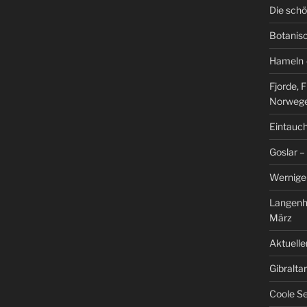
Die schö
Botanis
Hameln –
Fjorde, 
Norweg
Eintauch
Goslar –
Werniger
Langenh
März
Aktuelle
Gibralta
Coole Se