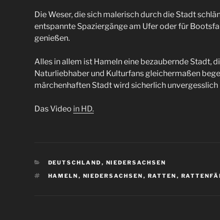
Die Weser, die sich malerisch durch die Stadt schlä
entspannte Spaziergänge am Ufer oder für Bootsfa
genießen.
Alles in allem ist Hameln eine bezaubernde Stadt, d
Naturliebhaber und Kulturfans gleichermaßen begeis
märchenhaften Stadt wird sicherlich unvergesslich 
Das Video
in HD.
KATEGORIEN
DEUTSCHLAND
,
NIEDERSACHSEN
SCHLAGWÖRTER
HAMELN
,
NIEDERSACHSEN
,
RATTEN
,
RATTENFÄ