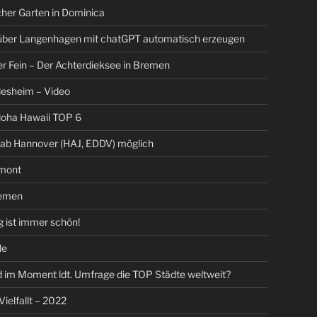
her Garten in Dominica
 über Langenhagen mit chatGPT automatisch erzeugen
er Fein – Der Achterdieksee in Bremen
ldesheim – Video
loha Hawaii TOP 6
 ab Hannover (HAJ, EDDV) möglich
mont
emen
 ist immer schön!
le
 im Moment ldt. Umfrage die TOP Städte weltweit?
 Vielfallt – 2022