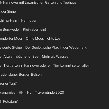
rk Hannover mit Japanischen Garten und Teehaus
 der Sinne
shima-Hain in Hannover
Burgwedel – Klein aber fein!
endorfer Moor – Ohne Moos nichts Los
ewegte Steine – Der Geologische Pfad in der Wedemark
Der Altwarmbüchener See – Mehr als Wassser
er Tiergarten in Hannover oder ein Tier kommt selten allein
ationslager Bergen Belsen
orener Tag?
oronareise – HH – HL – Travemünde 2020
ch Potsdam“