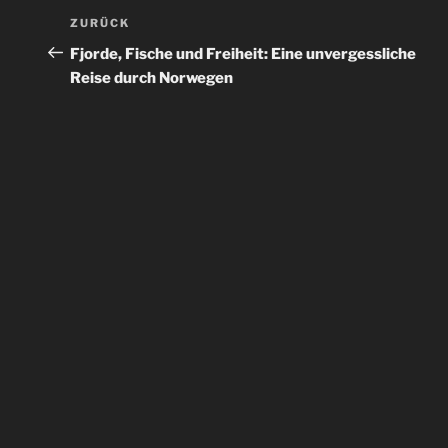
Beitragsnavigation
Vorheriger
ZURÜCK
Beitrag
Fjorde, Fische und Freiheit: Eine unvergessliche
Reise durch Norwegen