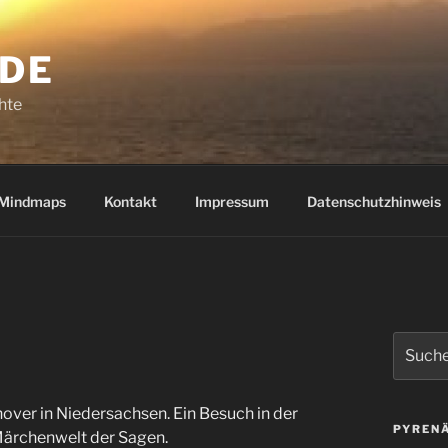
.DE
hte
Mindmaps
Kontakt
Impressum
Datenschutzhinweis
Suchen
nach:
over in Niedersachsen. Ein Besuch in der
PYRENÄ
 Märchenwelt der Sagen.