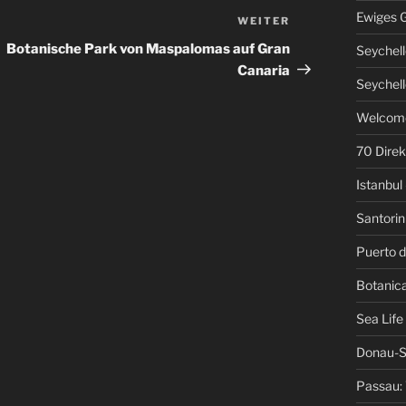
Ewiges 
WEITER
Nächster
Beitrag
Botanische Park von Maspalomas auf Gran
Seychell
Canaria
Seychell
Welcome
70 Direk
Istanbul 
Santorini
Puerto d
Botanica
Sea Life
Donau-S
Passau: 