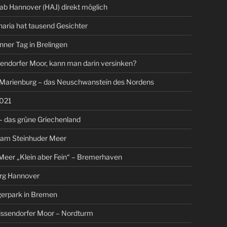
 ab Hannover (HAJ) direkt möglich
aria hat tausend Gesichter
nner Tag in Brelingen
endorfer Moor, kann man darin versinken?
 Marienburg – das Neuschwanstein des Nordens
021
 das grüne Griechenland
 am Steinhuder Meer
eer „Klein aber Fein“ – Bremerhaven
rg Hannover
gerpark in Bremen
issendorfer Moor – Nordturm