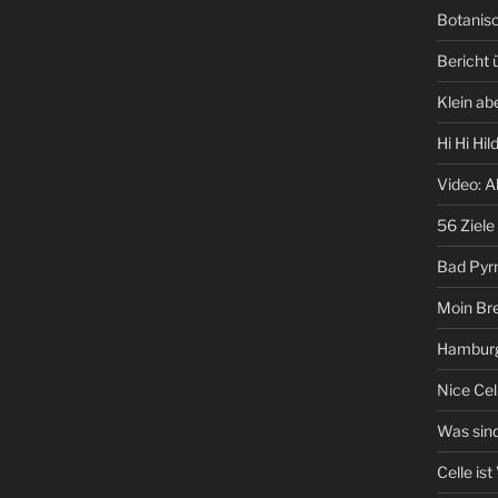
Botanisc
Bericht
Klein ab
Hi Hi Hi
Video: A
56 Ziele
Bad Pyr
Moin Br
Hamburg
Nice Cel
Was sind
Celle ist