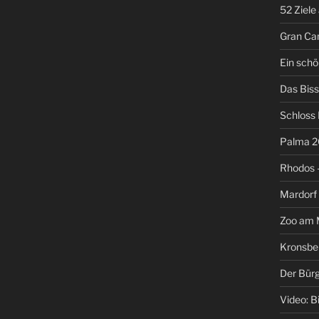
52 Ziele
Gran Can
Ein schö
Das Biss
Schloss
Palma 2
Rhodos –
Mardorf
Zoo am M
Kronsbe
Der Bür
Video: B