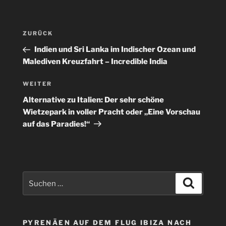
Beitragsnavigation
Vorheriger
ZURÜCK
Beitrag
Indien und Sri Lanka im Indischer Ozean und
Malediven Kreuzfahrt – Incredible India
Nächster
WEITER
Beitrag
Alternative zu Italien: Der sehr schöne
Wietzepark in voller Pracht oder „Eine Vorschau
auf das Paradies!“
Suchen
Suchen
nach:
PYRENÄEN AUF DEM FLUG IBIZA NACH