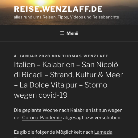
Zum
REISE.WENZLAFF.DE
Inhalt
alles rund ums Reisen, Tipps, Videos und Reiseberichte
springen
Menü
VERÖFFENTLICHT
4. JANUAR 2020
VON
THOMAS WENZLAFF
AM
Italien – Kalabrien – San Nicolò
di Ricadi – Strand, Kultur & Meer
– La Dolce Vita pur – Storno
wegen covid-19
Die geplante Woche nach Kalabrien ist nun wegen
der
Corona-Pandemie
abgesagt bzw. verschoben.
Es gib die folgende Möglichkeit nach
Lamezia