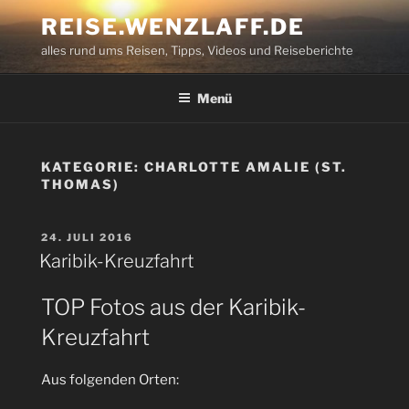
Zum
REISE.WENZLAFF.DE
Inhalt
alles rund ums Reisen, Tipps, Videos und Reiseberichte
springen
Menü
KATEGORIE:
CHARLOTTE AMALIE (ST.
THOMAS)
VERÖFFENTLICHT
24. JULI 2016
AM
Karibik-Kreuzfahrt
TOP Fotos aus der Karibik-
Kreuzfahrt
Aus folgenden Orten: