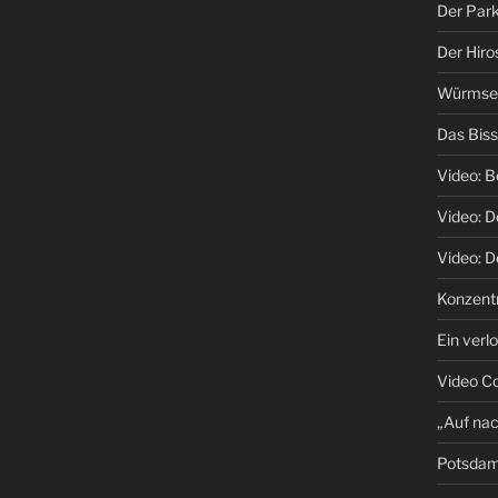
Der Park
Der Hiro
Würmsee 
Das Biss
Video: B
Video: 
Video: D
Konzentr
Ein verl
Video C
„Auf na
Potsda