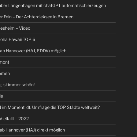
 über Langenhagen mit chatGPT automatisch erzeugen
er Fein – Der Achterdieksee in Bremen
ldesheim – Video
loha Hawaii TOP 6
 ab Hannover (HAJ, EDDV) möglich
mont
emen
 ist immer schön!
le
 im Moment ldt. Umfrage die TOP Städte weltweit?
 Vielfallt – 2022
 ab Hannover (HAJ) direkt möglich