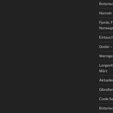
Botanis
Hameln –
Fjorde, 
Norweg
Eintauch
Goslar –
Werniger
Langenh
März
Aktuelle
Gibralta
Coole Se
Botanisc