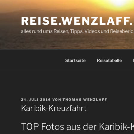
Zum
Inhalt
REISE.WENZLAFF
springen
alles rund ums Reisen, Tipps, Videos und Reiseberic
Startseite
Reisetabelle
VERÖFFENTLICHT
24. JULI 2016
VON
THOMAS WENZLAFF
AM
Karibik-Kreuzfahrt
TOP Fotos aus der Karibik-