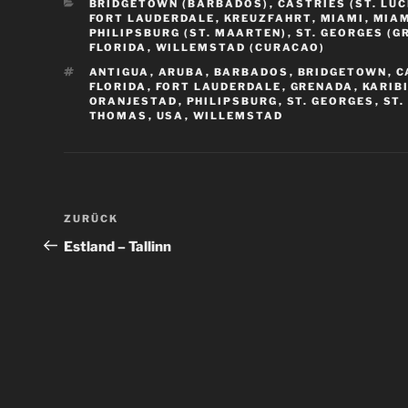
KATEGORIEN
BRIDGETOWN (BARBADOS)
,
CASTRIES (ST. LUC
FORT LAUDERDALE
,
KREUZFAHRT
,
MIAMI
,
MIAM
PHILIPSBURG (ST. MAARTEN)
,
ST. GEORGES (G
FLORIDA
,
WILLEMSTAD (CURACAO)
SCHLAGWÖRTER
ANTIGUA
,
ARUBA
,
BARBADOS
,
BRIDGETOWN
,
C
FLORIDA
,
FORT LAUDERDALE
,
GRENADA
,
KARIB
ORANJESTAD
,
PHILIPSBURG
,
ST. GEORGES
,
ST.
THOMAS
,
USA
,
WILLEMSTAD
Beitragsnavigation
Vorheriger
ZURÜCK
Beitrag
Estland – Tallinn