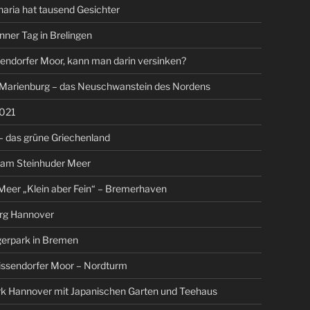
aria hat tausend Gesichter
nner Tag in Brelingen
endorfer Moor, kann man darin versinken?
 Marienburg – das Neuschwanstein des Nordens
021
 das grüne Griechenland
 am Steinhuder Meer
eer „Klein aber Fein“ – Bremerhaven
rg Hannover
gerpark in Bremen
issendorfer Moor – Nordturm
rk Hannover mit Japanischen Garten und Teehaus