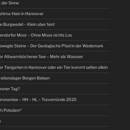
 der Sinne
shima-Hain in Hannover
Burgwedel – Klein aber fein!
endorfer Moor – Ohne Moos nichts Los
ewegte Steine – Der Geologische Pfad in der Wedemark
Der Altwarmbüchener See – Mehr als Wassser
er Tiergarten in Hannover oder ein Tier kommt selten allein
ationslager Bergen Belsen
orener Tag?
oronareise – HH – HL – Travemünde 2020
ch Potsdam“
m