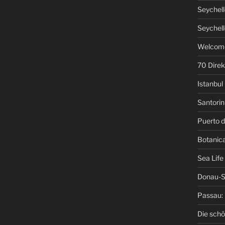
Seychell
Seychell
Welcome
70 Direk
Istanbul 
Santorini
Puerto d
Botanica
Sea Life
Donau-S
Passau: 
Die schö