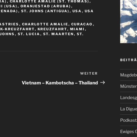
IA)
,
CHARLOTTE AMALIE (ST. THOMAS)
,
I (USA)
,
ORANJESTAD (ARUBA)
,
RENADA)
,
ST. JOHNS (ANTIGUA)
,
USA
,
USA
ASTRIES
,
CHARLOTTE AMALIE
,
CURACAO
,
IK-KREUZFAHRT
,
KREUZFAHRT
,
MIAMI
,
 JOHNS
,
ST. LUCIA
,
ST. MAARTEN
,
ST.
BEITR
WEITER
Nächster
Magdeb
Beitrag
Vietnam – Kambotscha – Thailand
Münster 
Landesg
La Digue
Podkast:
Ewiges 