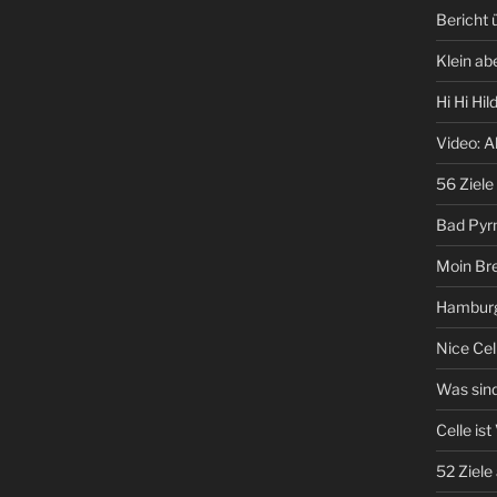
Bericht
Klein ab
Hi Hi Hi
Video: A
56 Ziele
Bad Pyr
Moin Br
Hamburg
Nice Cel
Was sind
Celle ist
52 Ziele