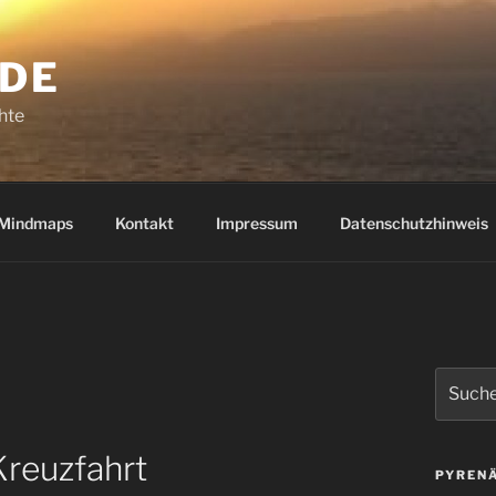
.DE
hte
Mindmaps
Kontakt
Impressum
Datenschutzhinweis
Suchen
nach:
Kreuzfahrt
PYRENÄ