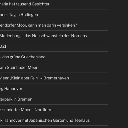
aria hat tausend Gesichter
nner Tag in Brelingen
endorfer Moor, kann man darin versinken?
 Marienburg – das Neuschwanstein des Nordens
021
 das grüne Griechenland
 am Steinhuder Meer
eer „Klein aber Fein“ – Bremerhaven
rg Hannover
gerpark in Bremen
issendorfer Moor – Nordturm
rk Hannover mit Japanischen Garten und Teehaus