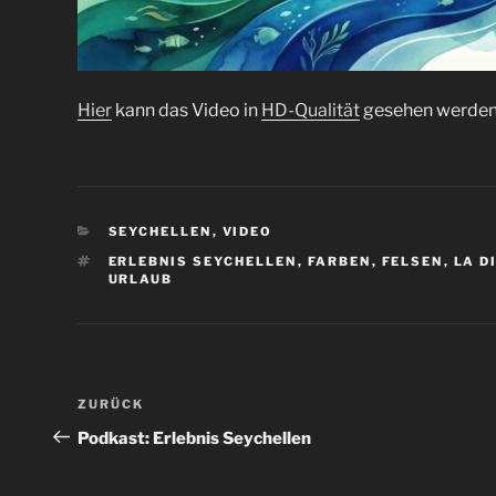
Hier
kann das Video in
HD-Qualität
gesehen werden
KATEGORIEN
SEYCHELLEN
,
VIDEO
SCHLAGWÖRTER
ERLEBNIS SEYCHELLEN
,
FARBEN
,
FELSEN
,
LA D
URLAUB
Beitragsnavigation
Vorheriger
ZURÜCK
Beitrag
Podkast: Erlebnis Seychellen