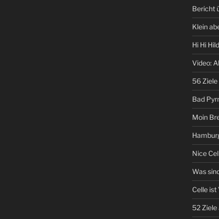
Bericht
Klein ab
Hi Hi Hi
Video: A
56 Ziele
Bad Pyr
Moin Br
Hamburg
Nice Cel
Was sind
Celle ist
52 Ziele