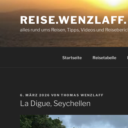
Zum
Inhalt
REISE.WENZLAFF
springen
alles rund ums Reisen, Tipps, Videos und Reiseberic
Startseite
Reisetabelle
VERÖFFENTLICHT
6. MÄRZ 2026
VON
THOMAS WENZLAFF
AM
La Digue, Seychellen
Video-
Player