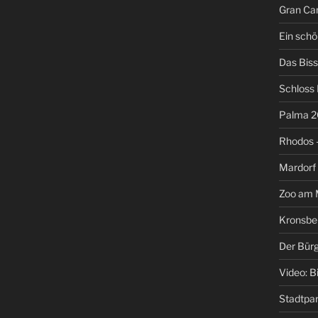
Gran Can
Ein schö
Das Biss
Schloss
Palma 2
Rhodos –
Mardorf
Zoo am M
Kronsbe
Der Bür
Video: B
Stadtpa