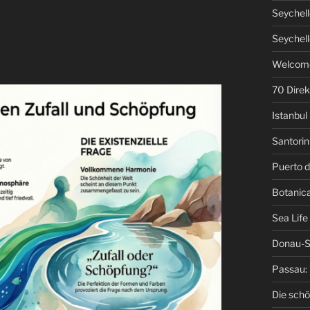
Seychell
Seychell
Welcome
70 Direk
Istanbul 
Santorini
Puerto d
Botanica
Sea Life
Donau-S
Passau: 
Die schö