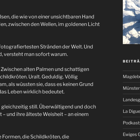
elsen, die wie von einer unsichtbaren Hand
en, zwischen den Wellen, im goldenen Licht
otografiertesten Stränden der Welt. Und
d, versteht man sofort warum.
BEITR
. Zwischen alten Palmen und schattigen
ildkröten. Uralt. Geduldig. Völlig
Magdeb
am, als wüssten sie, dass es keinen Grund
Münster 
 das Leben wirklich bedeutet.
Landesg
 gleichzeitig still. Überwältigend und doch
La Digue
t – und ihre älteste Weisheit – an einem
Podkast:
Ewiges 
e Formen, die Schildkröten, die