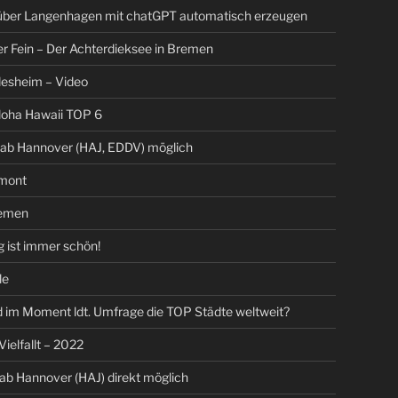
 über Langenhagen mit chatGPT automatisch erzeugen
er Fein – Der Achterdieksee in Bremen
ldesheim – Video
loha Hawaii TOP 6
 ab Hannover (HAJ, EDDV) möglich
mont
emen
 ist immer schön!
le
 im Moment ldt. Umfrage die TOP Städte weltweit?
 Vielfallt – 2022
 ab Hannover (HAJ) direkt möglich