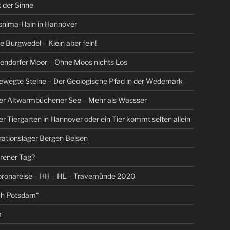
 der Sinne
shima-Hain in Hannover
Burgwedel – Klein aber fein!
endorfer Moor – Ohne Moos nichts Los
ewegte Steine – Der Geologische Pfad in der Wedemark
Der Altwarmbüchener See – Mehr als Wassser
er Tiergarten in Hannover oder ein Tier kommt selten allein
ationslager Bergen Belsen
orener Tag?
oronareise – HH – HL – Travemünde 2020
ch Potsdam“
m