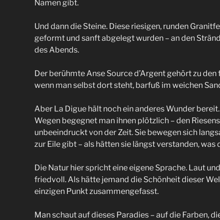
Namen gibt.
Und dann die Steine. Diese riesigen, runden Granitf
geformt und sanft abgelegt wurden – an den Stränd
des Abends.
Der berühmte Anse Source d’Argent gehört zu den f
wenn man selbst dort steht, barfuß im weichen San
Aber La Digue hält noch ein anderes Wunder bereit
Wegen begegnet man ihnen plötzlich – den Riesensch
unbeeindruckt von der Zeit. Sie bewegen sich langs
zur Eile gibt – als hätten sie längst verstanden, was
Die Natur hier spricht eine eigene Sprache. Laut und
friedvoll. Als hätte jemand die Schönheit dieser Wel
einzigen Punkt zusammengefasst.
Man schaut auf dieses Paradies – auf die Farben, di