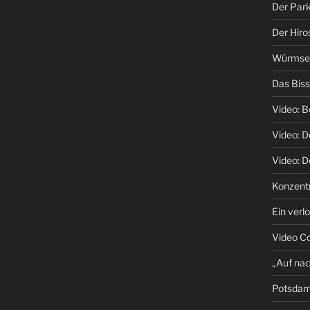
Der Park
Der Hiro
Würmsee 
Das Biss
Video: B
Video: 
Video: D
Konzentr
Ein verl
Video C
„Auf na
Potsda