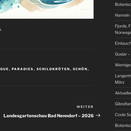
Botanis
Hameln –
Fjorde, 
.
Norweg
Eintauch
Goslar –
Werniger
IGUE
,
PARADIES
,
SCHILDKRÖTEN
,
SCHÖN
,
Langenh
März
Aktuelle
Gibralta
WEITER
Nächster
Beitrag
Coole Se
Landesgartenschau Bad Nenndorf – 2026
Botanisc