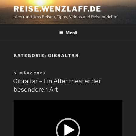
Zum
REISE.WENZLAFF.DE
Inhalt
alles rund ums Reisen, Tipps, Videos und Reiseberichte
springen
Menü
KATEGORIE:
GIBRALTAR
VERÖFFENTLICHT
5. MÄRZ 2023
AM
Gibraltar – Ein Affentheater der
besonderen Art
Video-
Player