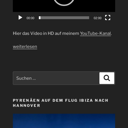
00:00
02:00
Hier das Video in HD auf meinem
YouTube-Kanal
.
„Gibraltar
weiterlesen
–
Ein
Affentheater
der
Suchen
Suchen
besonderen
nach:
Art“
PYRENÄEN AUF DEM FLUG IBIZA NACH
HANNOVER