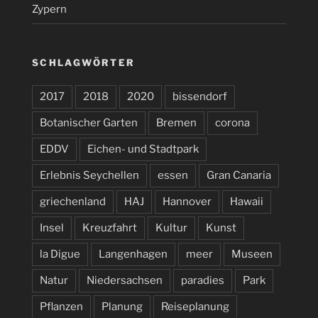
Zypern
SCHLAGWÖRTER
2017
2018
2020
bissendorf
Botanischer Garten
Bremen
corona
EDDV
Eichen- und Stadtpark
Erlebnis Seychellen
essen
Gran Canaria
griechenland
HAJ
Hannover
Hawaii
Insel
Kreuzfahrt
Kultur
Kunst
la Digue
Langenhagen
meer
Museen
Natur
Niedersachsen
paradies
Park
Pflanzen
Planung
Reiseplanung