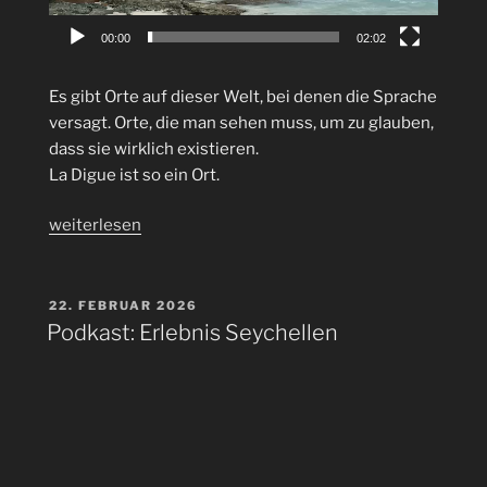
00:00
02:02
Es gibt Orte auf dieser Welt, bei denen die Sprache
versagt. Orte, die man sehen muss, um zu glauben,
dass sie wirklich existieren.
La Digue ist so ein Ort.
„La
weiterlesen
Digue,
Seychellen“
VERÖFFENTLICHT
22. FEBRUAR 2026
AM
Podkast: Erlebnis Seychellen