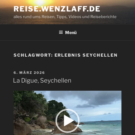
Zum
REISE.WENZLAFF.DE
Inhalt
alles rund ums Reisen, Tipps, Videos und Reiseberichte
springen
Menü
SCHLAGWORT:
ERLEBNIS SEYCHELLEN
VERÖFFENTLICHT
6. MÄRZ 2026
AM
La Digue, Seychellen
Video-
Player