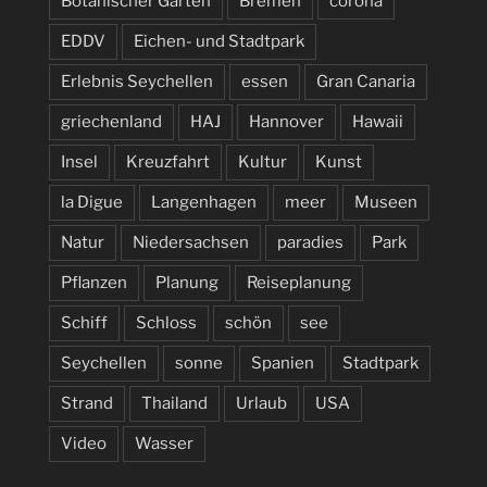
Botanischer Garten
Bremen
corona
EDDV
Eichen- und Stadtpark
Erlebnis Seychellen
essen
Gran Canaria
griechenland
HAJ
Hannover
Hawaii
Insel
Kreuzfahrt
Kultur
Kunst
la Digue
Langenhagen
meer
Museen
Natur
Niedersachsen
paradies
Park
Pflanzen
Planung
Reiseplanung
Schiff
Schloss
schön
see
Seychellen
sonne
Spanien
Stadtpark
Strand
Thailand
Urlaub
USA
Video
Wasser