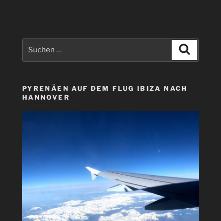
–
Israel
–
Ägypten“
Suchen
Suchen
nach:
PYRENÄEN AUF DEM FLUG IBIZA NACH
HANNOVER