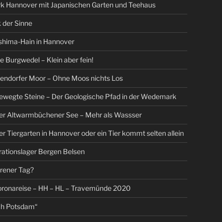
rk Hannover mit Japanischen Garten und Teehaus
 der Sinne
shima-Hain in Hannover
Burgwedel – Klein aber fein!
endorfer Moor – Ohne Moos nichts Los
ewegte Steine – Der Geologische Pfad in der Wedemark
Der Altwarmbüchener See – Mehr als Wassser
er Tiergarten in Hannover oder ein Tier kommt selten allein
ationslager Bergen Belsen
orener Tag?
oronareise – HH – HL – Travemünde 2020
ch Potsdam“