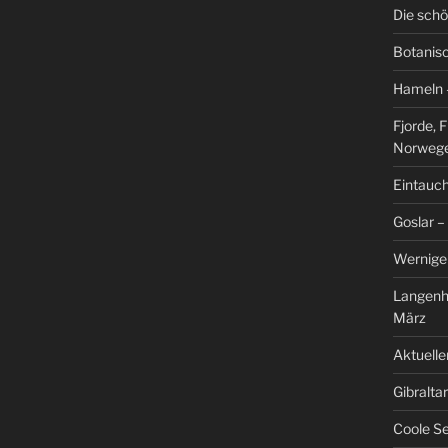
Die schö
Botanis
Hameln –
Fjorde, 
Norweg
Eintauch
Goslar –
Werniger
Langenh
März
Aktuelle
Gibralta
Coole Se