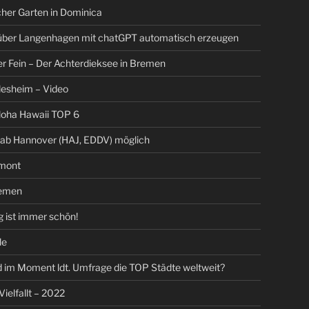
her Garten in Dominica
 über Langenhagen mit chatGPT automatisch erzeugen
er Fein – Der Achterdieksee in Bremen
ldesheim – Video
loha Hawaii TOP 6
 ab Hannover (HAJ, EDDV) möglich
mont
emen
 ist immer schön!
le
 im Moment ldt. Umfrage die TOP Städte weltweit?
 Vielfallt – 2022