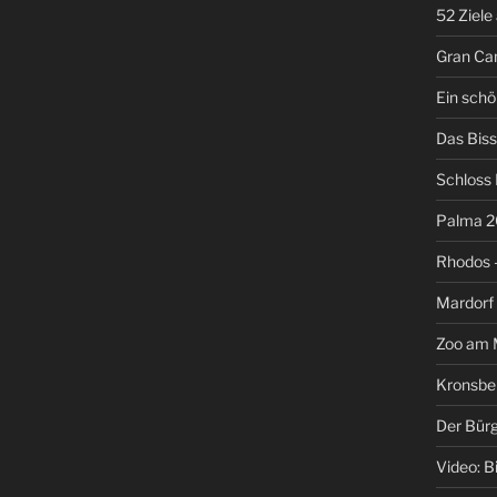
52 Ziele
Gran Can
Ein schö
Das Biss
Schloss
Palma 2
Rhodos –
Mardorf
Zoo am M
Kronsbe
Der Bür
Video: B