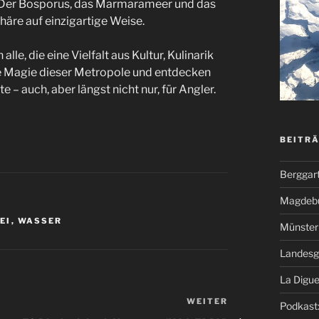
: Der Bosporus, das Marmarameer und das
äre auf einzigartige Weise.
le, die eine Vielfalt aus Kultur, Kulinarik
die Magie dieser Metropole und entdecken
 – auch, aber längst nicht nur, für Angler.
BEITR
Berggar
Magdeb
EI
,
WASSER
Münster 
Landesg
La Digue
WEITER
Nächster
Podkast: