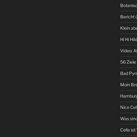
Botanisc
Bericht
Klein ab
Hi Hi Hi
Video: A
56 Ziele
Bad Pyr
Moin Br
Hamburg
Nice Cel
Was sind
Celle ist