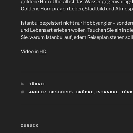
goldene Horn. Überall ist das Wasser gegenwärtig
Goldene Horn prägen Leben, Stadtbild und Atmosph
Istanbul begeistert nicht nur Hobbyangler – sondern al
und Lebensart erleben wollen. Tauchen Sie ein in 
Sie, warum Istanbul auf jedem Reiseplan stehen sollte
Video in
HD
.
KATEGORIEN
TÜRKEI
SCHLAGWÖRTER
ANGLER
,
BOSBORUS
,
BRÜCKE
,
ISTANBUL
,
TÜRK
Beitragsnavigation
Vorheriger
ZURÜCK