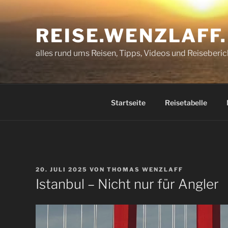
Zum
Inhalt
REISE.WENZLAFF
springen
alles rund ums Reisen, Tipps, Videos und Reiseberic
Startseite
Reisetabelle
VERÖFFENTLICHT
20. JULI 2025
VON
THOMAS WENZLAFF
AM
Istanbul – Nicht nur für Angler
Video-
Player