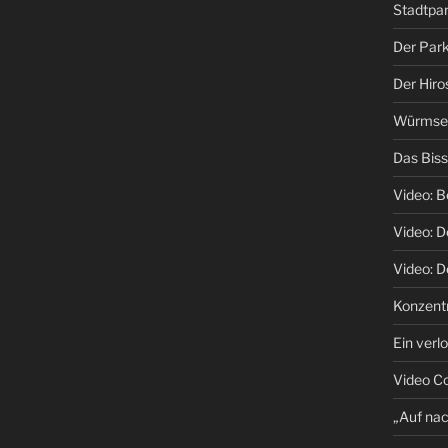
Stadtpa
Der Park
Der Hiro
Würmsee 
Das Biss
Video: B
Video: 
Video: D
Konzentr
Ein verl
Video C
„Auf na