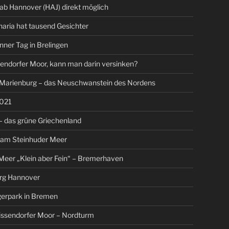
 ab Hannover (HAJ) direkt möglich
aria hat tausend Gesichter
nner Tag in Brelingen
endorfer Moor, kann man darin versinken?
 Marienburg – das Neuschwanstein des Nordens
021
 das grüne Griechenland
 am Steinhuder Meer
eer „Klein aber Fein“ – Bremerhaven
rg Hannover
gerpark in Bremen
issendorfer Moor – Nordturm