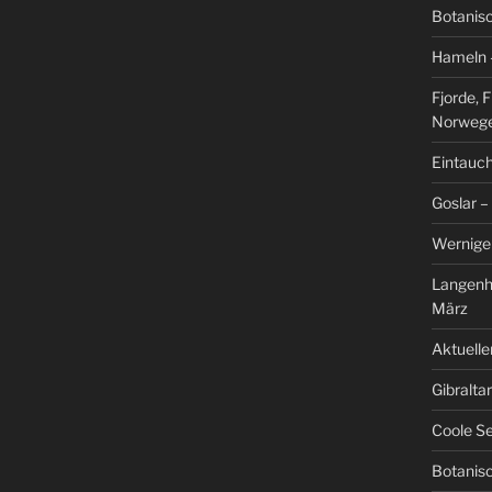
Botanis
Hameln –
Fjorde, 
Norweg
Eintauch
Goslar –
Werniger
Langenh
März
Aktuelle
Gibralta
Coole Se
Botanisc