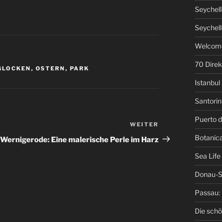
Seychell
Seychell
Welcome
70 Direk
GLOCKEN
,
OSTERN
,
PARK
Istanbul 
Santorini
Puerto d
WEITER
Nächster
Beitrag
Botanica
Wernigerode: Eine malerische Perle im Harz
Sea Life
Donau-S
Passau: 
Die schö