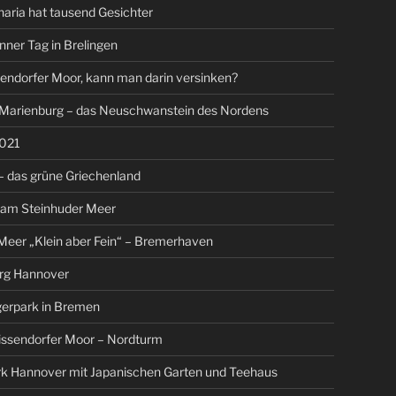
aria hat tausend Gesichter
nner Tag in Brelingen
endorfer Moor, kann man darin versinken?
 Marienburg – das Neuschwanstein des Nordens
021
 das grüne Griechenland
 am Steinhuder Meer
eer „Klein aber Fein“ – Bremerhaven
rg Hannover
gerpark in Bremen
issendorfer Moor – Nordturm
rk Hannover mit Japanischen Garten und Teehaus