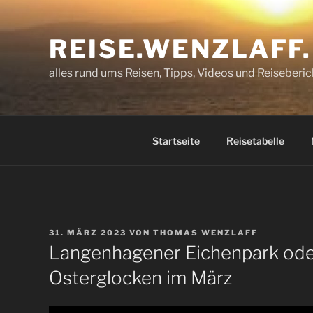
Zum
Inhalt
REISE.WENZLAFF
springen
alles rund ums Reisen, Tipps, Videos und Reiseberic
Startseite
Reisetabelle
VERÖFFENTLICHT
31. MÄRZ 2023
VON
THOMAS WENZLAFF
AM
Langenhagener Eichenpark ode
Osterglocken im März