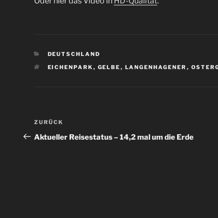
Oder hier das Video in
HD-Qualität
.
KATEGORIEN
DEUTSCHLAND
SCHLAGWÖRTER
EICHENPARK
,
GELBE
,
LANGENHAGENER
,
OSTER
Beitragsnavigation
Vorheriger
ZURÜCK
Beitrag
Aktueller Reisestatus – 14,2 mal um die Erde