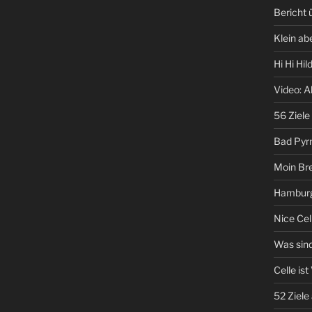
Bericht
Klein ab
Hi Hi Hi
Video: A
56 Ziele
Bad Pyr
Moin Br
Hamburg
Nice Cel
Was sind
Celle ist
52 Ziele