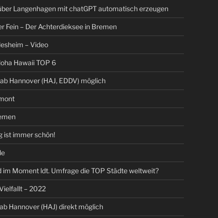
 über Langenhagen mit chatGPT automatisch erzeugen
er Fein – Der Achterdieksee in Bremen
ldesheim – Video
loha Hawaii TOP 6
 ab Hannover (HAJ, EDDV) möglich
mont
emen
 ist immer schön!
le
 im Moment ldt. Umfrage die TOP Städte weltweit?
 Vielfallt – 2022
 ab Hannover (HAJ) direkt möglich