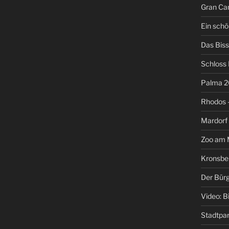
Gran Can
Ein schö
Das Biss
Schloss
Palma 2
Rhodos –
Mardorf
Zoo am M
Kronsbe
Der Bür
Video: B
Stadtpa