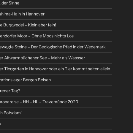
 der Sinne
shima-Hain in Hannover
Burgwedel – Klein aber fein!
endorfer Moor – Ohne Moos nichts Los
ewegte Steine – Der Geologische Pfad in der Wedemark
Der Altwarmbüchener See – Mehr als Wassser
er Tiergarten in Hannover oder ein Tier kommt selten allein
ationslager Bergen Belsen
orener Tag?
oronareise – HH – HL – Travemünde 2020
ch Potsdam“
m