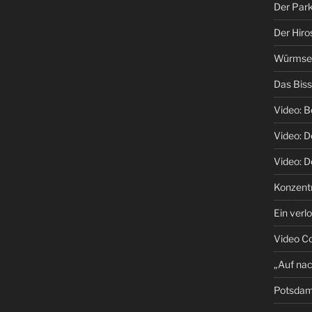
Der Park
Der Hiro
Würmsee 
Das Biss
Video: B
Video: 
Video: D
Konzentr
Ein verl
Video C
„Auf na
Potsda