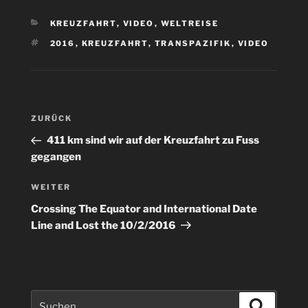
KATEGORIEN
KREUZFAHRT
,
VIDEO
,
WELTREISE
SCHLAGWÖRTER
2016
,
KREUZFAHRT
,
TRANSPAZIFIK
,
VIDEO
Beitragsnavigation
Vorheriger
ZURÜCK
Beitrag
411 km sind wir auf der Kreuzfahrt zu Fuss
gegangen
Nächster
WEITER
Beitrag
Crossing The Equator and International Date
Line and Lost the 10/2/2016
Suchen
Suchen