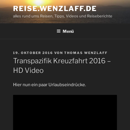
Zum
REISE.WENZLAFF.DE
Inhalt
alles rund ums Reisen, Tipps, Videos und Reiseberichte
springen
Menü
VERÖFFENTLICHT
19. OKTOBER 2016
VON
THOMAS WENZLAFF
AM
Transpazifik Kreuzfahrt 2016 –
HD Video
Hier nun ein paar Urlaubseindrücke.