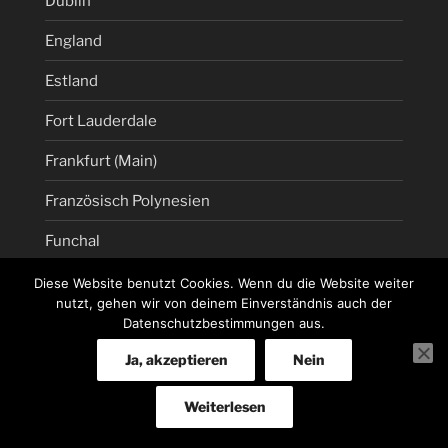
Dublin
England
Estland
Fort Lauderdale
Frankfurt (Main)
Französisch Polynesien
Funchal
Genua
Diese Website benutzt Cookies. Wenn du die Website weiter
nutzt, gehen wir von deinem Einverständnis auch der
Gibraltar
Datenschutzbestimmungen aus.
Ja, akzeptieren
Nein
Griechenland
Hamburg
Weiterlesen
Hannover