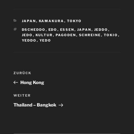
KATEGORIEN
JAPAN
,
KAMAKURA
,
TOKYO
SCHLAGWÖRTER
DSCHEDDO
,
EDO
,
ESSEN
,
JAPAN
,
JEDDO
,
JEDO
,
KULTUR
,
PAGODEN
,
SCHREINE
,
TOKIO
,
YEDDO
,
YEDO
Beitragsnavigation
Vorheriger
ZURÜCK
Beitrag
Hong Kong
Nächster
WEITER
Beitrag
Thailand – Bangkok