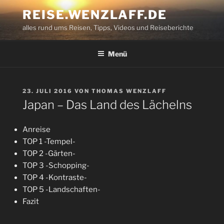
Zum
REISE.WENZLAFF.DE
Inhalt
alles rund ums Reisen, Tipps, Videos und Reiseberichte
springen
Menü
VERÖFFENTLICHT
23. JULI 2016
VON
THOMAS WENZLAFF
AM
Japan – Das Land des Lächelns
Anreise
TOP 1 -Tempel-
TOP 2 -Gärten-
TOP 3 -Schopping-
TOP 4 -Kontraste-
TOP 5 -Landschaften-
Fazit